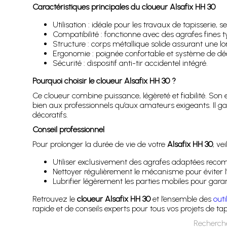
Caractéristiques principales du cloueur Alsafix HH 30
Utilisation : idéale pour les travaux de tapisserie,
Compatibilité : fonctionne avec des agrafes fines typ
Structure : corps métallique solide assurant une l
Ergonomie : poignée confortable et système de déc
Sécurité : dispositif anti-tir accidentel intégré.
Pourquoi choisir le cloueur Alsafix HH 30 ?
Ce cloueur combine puissance, légèreté et fiabilité. Son 
bien aux professionnels qu’aux amateurs exigeants. Il gara
décoratifs.
Conseil professionnel
Pour prolonger la durée de vie de votre
Alsafix HH 30
, vei
Utiliser exclusivement des agrafes adaptées reco
Nettoyer régulièrement le mécanisme pour éviter 
Lubrifier légèrement les parties mobiles pour gara
Retrouvez le
cloueur Alsafix HH 30
et l’ensemble des
outi
rapide et de conseils experts pour tous vos projets de t
Recherche