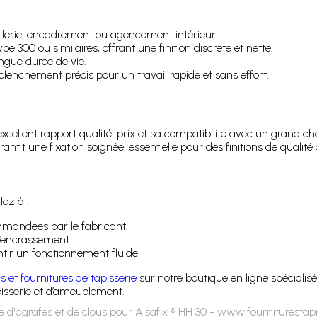
 sellerie, encadrement ou agencement intérieur.
e 300 ou similaires, offrant une finition discrète et nette.
ongue durée de vie.
lenchement précis pour un travail rapide et sans effort.
excellent rapport qualité-prix et sa compatibilité avec un grand ch
ntit une fixation soignée, essentielle pour des finitions de qualit
llez à :
mmandées par le fabricant.
l’encrassement.
ntir un fonctionnement fluide.
ls et fournitures de tapisserie
sur notre boutique en ligne spécialisé
apisserie et d’ameublement.
 d'agrafes et de clous pour Alsafix ® HH 30 - www.fourniturestap