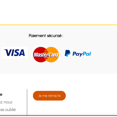
Paiement sécurisé :
de
Je me rétracte
ez nous
se oublié