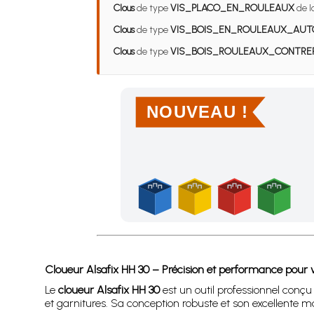
Clous
de type
VIS_PLACO_EN_ROULEAUX
de l
Clous
de type
VIS_BOIS_EN_ROULEAUX_AUT
Clous
de type
VIS_BOIS_ROULEAUX_CONTRE
NOUVEAU !
Achetez 4 sachets ou boîtes d'agrafes ou de po
Cloueur Alsafix HH 30 – Précision et performance pour v
Le
cloueur Alsafix HH 30
est un outil professionnel conçu 
et garnitures. Sa conception robuste et son excellente m