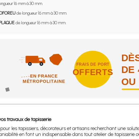
ongueur 16 mm à 30 mm.
OFOREU
de longueur 16 mm à 30 mm.
PLAQUE
de longueur 16 mm à 30 mm.
DÈS
FRAIS DE PORT
DE 
OFFERTS
EN FRANCE
OU
MÉTROPOLITAINE
intes et nous vous offrons les frais de port en France métropolitai
os travaux de tapisserie
pour les tapissiers, décorateurs et artisans recherchant une solutio
aniabilité en font un indispensable dans tout atelier de tapisserie