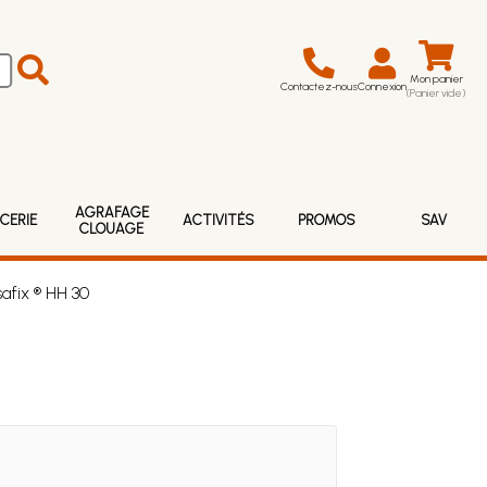
Mon panier
Contactez-nous
Connexion
(Panier vide)
AGRAFAGE
CERIE
ACTIVITÉS
PROMOS
SAV
CLOUAGE
afix ® HH 30