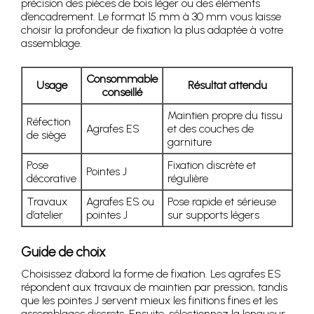
précision des pièces de bois léger ou des éléments
d’encadrement. Le format 15 mm à 30 mm vous laisse
choisir la profondeur de fixation la plus adaptée à votre
assemblage.
Consommable
Usage
Résultat attendu
conseillé
Maintien propre du tissu
Réfection
Agrafes ES
et des couches de
de siège
garniture
Pose
Fixation discrète et
Pointes J
décorative
régulière
Travaux
Agrafes ES ou
Pose rapide et sérieuse
d’atelier
pointes J
sur supports légers
Guide de choix
Choisissez d’abord la forme de fixation. Les agrafes ES
répondent aux travaux de maintien par pression, tandis
que les pointes J servent mieux les finitions fines et les
assemblages discrets. Ensuite, sélectionnez la longueur