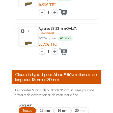
14.90€ TTC
1
Agrafes ES 23 mm GALVA
GALVANISÉ
4000 agrafes
En stock
35.70€ TTC
1
Clous de type J pour Abac ® Révolution air de
longueur 15mm à 30mm
Les pointes Minibrads ou Brads "J" sont utilisées pour vos
travaux de décoration ou de menuiserie fine.
Longueur :
Toutes
15 mm
16 mm
20 mm