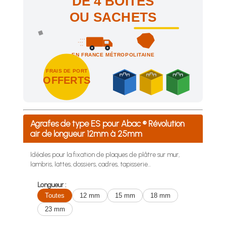
DE 4 BOÎTES
OU SACHETS
EN FRANCE MÉTROPOLITAINE
FRAIS DE PORT
OFFERTS
Achetez 4 sachets ou boîtes d'agrafes ou de pointes et nous 
Agrafes de type ES pour Abac ® Révolution
air de longueur 12mm à 25mm
Idéales pour la fixation de plaques de plâtre sur mur,
lambris, lattes, dossiers, cadres, tapisserie...
Longueur :
Toutes
12 mm
15 mm
18 mm
23 mm