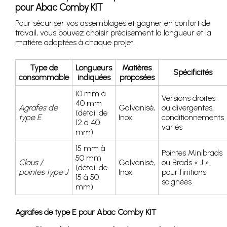
pour Abac Comby KIT
Pour sécuriser vos assemblages et gagner en confort de
travail, vous pouvez choisir précisément la longueur et la
matière adaptées à chaque projet.
Type de
Longueurs
Matières
Spécificités
consommable
indiquées
proposées
10 mm à
Versions droites
40 mm
Agrafes de
Galvanisé,
ou divergentes,
(détail de
type E
Inox
conditionnements
12 à 40
variés
mm)
15 mm à
Pointes Minibrads
50 mm
Clous /
Galvanisé,
ou Brads « J »
(détail de
pointes type J
Inox
pour finitions
15 à 50
soignées
mm)
Agrafes de type E pour Abac Comby KIT