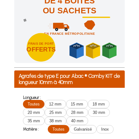
DE 4 BOÎTES
OU SACHETS
EN FRANCE MÉTROPOLITAINE
FRAIS DE PORT
OFFERTS
Achetez 4 sachets ou boîtes d'agrafes ou de pointes et nous 
Agrafes de type E pour Abac ® Comby KIT de
longueur 10mm à 40mm
Longueur :
Toutes
12 mm
15 mm
18 mm
20 mm
25 mm
28 mm
30 mm
35 mm
38 mm
40 mm
Matière :
Toutes
Galvanisé
Inox