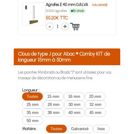
Agrafes E 40 mm GALVA
GALVANISÉ
5000 agrafes
En stock
55.20€ TTC
1
Clous de type J pour Abac ® Comby KIT de
longueur 15mm à 50mm
Les pointes Minibrads ou Brads "J" sont utilisées pour vos
travaux de décoration ou de menuiserie fine.
Longueur :
Toutes
15 mm
16 mm
20 mm
25 mm
28 mm
30 mm
32 mm
35 mm
38 mm
40 mm
45 mm
50 mm
Matière :
Toutes
Galvanisé
Inox