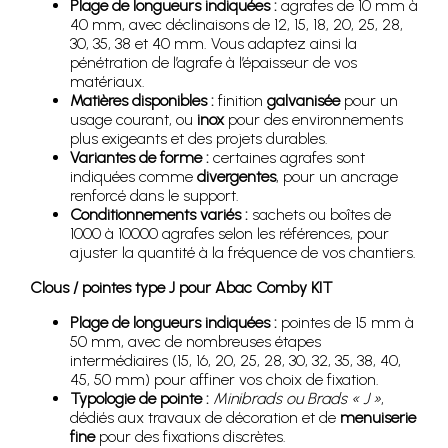
Plage de longueurs indiquées :
agrafes de 10 mm à
40 mm, avec déclinaisons de 12, 15, 18, 20, 25, 28,
30, 35, 38 et 40 mm. Vous adaptez ainsi la
pénétration de l’agrafe à l’épaisseur de vos
matériaux.
Matières disponibles :
finition
galvanisée
pour un
usage courant, ou
inox
pour des environnements
plus exigeants et des projets durables.
Variantes de forme :
certaines agrafes sont
indiquées comme
divergentes
, pour un ancrage
renforcé dans le support.
Conditionnements variés :
sachets ou boîtes de
1000 à 10000 agrafes selon les références, pour
ajuster la quantité à la fréquence de vos chantiers.
Clous / pointes type J pour Abac Comby KIT
Plage de longueurs indiquées :
pointes de 15 mm à
50 mm, avec de nombreuses étapes
intermédiaires (15, 16, 20, 25, 28, 30, 32, 35, 38, 40,
45, 50 mm) pour affiner vos choix de fixation.
Typologie de pointe :
Minibrads ou Brads « J »
,
dédiés aux travaux de décoration et de
menuiserie
fine
pour des fixations discrètes.