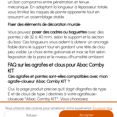
un bon compromis entre pénétration et tenue
mécanique. En adaptant la longueur à l’épaisseur totale,
vous limitez les risques de pointe apparente tout en
assurant un assemblage stable.
Fixer des éléments de décoration murale
Vous pouvez
poser des cadres ou baguettes
avec des
pointes J de 32 à 40 mm, selon le support et la section
du bois. Ces longueurs vous aident à obtenir un ancrage
fiable dans le support tout en gardant une tête de clou
peu visible. Le choix entre galvanisé et inox se fait selon
l’exposition de la paroi et le niveau d’humidité ambiant.
FAQ sur les agrafes et clous pour Abac Comby
KIT
Ces agrafes et pointes sont-elles compatibles avec mon
agrafe-cloueur Abac Comby KIT ?
Oui, la page produit précise qu’il s’agit d’agrafes de type
E et de clous de type J destinés à votre agrafeuse-
cloueuse *Abac Comby KIT*. Vous choisissez
simplement la longueur et la matière en fonction de
votre usage.
Nous utilisons des cookies pour améliorer votre expérience.
En savoir plus
Accepter
Refuser
Quelle longueur choisir pour mes agrafes ou pointes ?