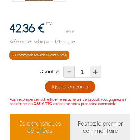
42.36 €
TTC
1 mètre
Référence :
whisper-471-taupe
Sur commande (environ 10 jours ouvrés)
-
+
Quantité
Ajouter au panier
Pour récompenser votre fidélité en achetant ce produit, vous gagnez un
bon d'achat de
0.85 € TTC
valable sur votre prochaine commande.
Caractéristiques
Postez le premier
détaillées
commentaire