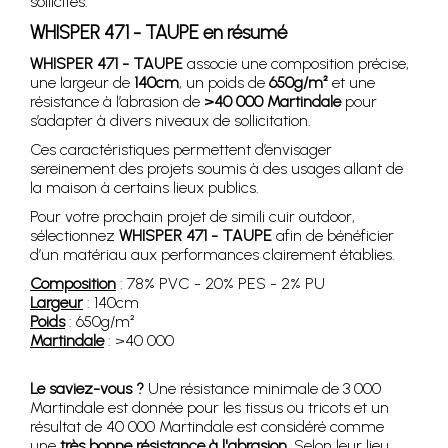
sollicités.
WHISPER 471 - TAUPE en résumé
WHISPER 471 - TAUPE
associe une composition précise,
une largeur de
140cm
, un poids de
650g/m²
et une
résistance à l’abrasion de
>40 000 Martindale
pour
s’adapter à divers niveaux de sollicitation.
Ces caractéristiques permettent d’envisager
sereinement des projets soumis à des usages allant de
la maison à certains lieux publics.
Pour votre prochain projet de simili cuir outdoor,
sélectionnez
WHISPER 471 - TAUPE
afin de bénéficier
d’un matériau aux performances clairement établies.
Composition
: 78% PVC - 20% PES - 2% PU
Largeur
: 140cm
Poids
: 650g/m²
Martindale
: >40 000
Le saviez-vous ?
Une résistance minimale de 3 000
Martindale est donnée pour les tissus ou tricots et un
résultat de 40 000 Martindale est considéré comme
une
très bonne résistance à l'abrasion
. Selon leur lieu