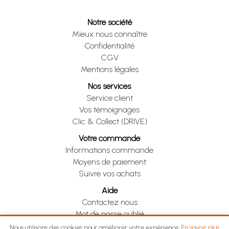
Notre société
Mieux nous connaître
Confidentialité
CGV
Mentions légales
Nos services
Service client
Vos témoignages
Clic & Collect (DRIVE)
Votre commande
Informations commande
Moyens de paiement
Suivre vos achats
Aide
Contactez nous
Mot de passe oublié
Je me rétracte
Nous utilisons des cookies pour améliorer votre expérience.
En savoir plus