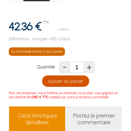
42.36 €
TTC
1 mètre
Référence :
whisper-435-black
Sur commande (environ 10 jours ouvrés)
-
+
Quantité
Ajouter au panier
Pour récompenser votre fidélité en achetant ce produit, vous gagnez un
bon d'achat de
0.85 € TTC
valable sur votre prochaine commande.
Caractéristiques
Postez le premier
détaillées
commentaire