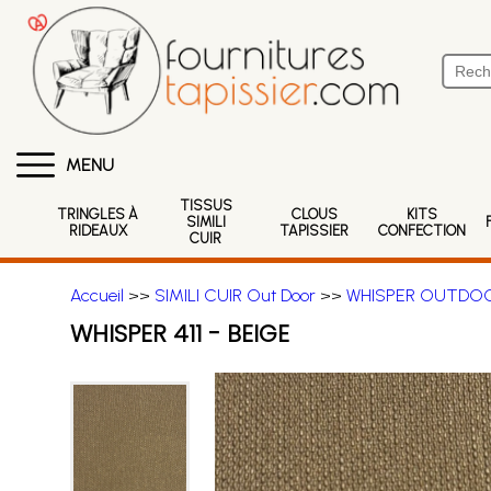
MENU
TISSUS
TRINGLES À
CLOUS
KITS
SIMILI
RIDEAUX
TAPISSIER
CONFECTION
CUIR
Accueil
>>
SIMILI CUIR Out Door
>>
WHISPER OUTDO
WHISPER 411 - BEIGE