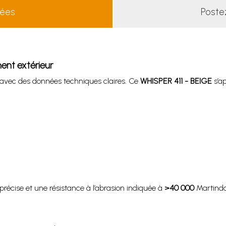
lées
Poste
ent extérieur
avec des données techniques claires. Ce
WHISPER 411 - BEIGE
s’ap
écise et une résistance à l’abrasion indiquée à
>40 000
Martindal