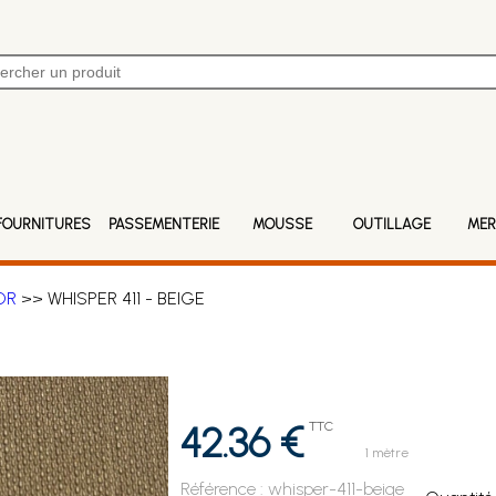
FOURNITURES
PASSEMENTERIE
MOUSSE
OUTILLAGE
MER
OR
>> WHISPER 411 - BEIGE
42.36 €
TTC
1 mètre
Référence :
whisper-411-beige