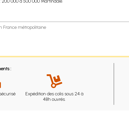
e : 200 000 à 500 000 Martindale.
en France métropolitaine
ents :
sécurisé
Expédition des colis sous 24 à
48h ouvrés.