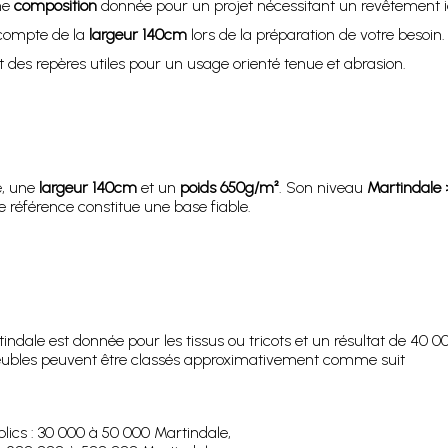
ne
composition
donnée pour un projet nécessitant un revêtement id
n compte de la
largeur 140cm
lors de la préparation de votre besoin.
 des repères utiles pour un usage orienté tenue et abrasion.
e, une
largeur 140cm
et un
poids 650g/m²
. Son niveau
Martindale
e référence constitue une base fiable.
ndale est donnée pour les tissus ou tricots et un résultat de 40
es meubles peuvent être classés approximativement comme suit
lics : 30 000 à 50 000 Martindale,