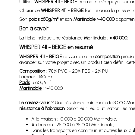
Utiliser
WHISPER 411 - BEIGE
permet de s’appuyer sur u
Choisir ce
WHISPER 411 - BEIGE
facilite aussi la prise e
Son
poids 650g/m²
et son
Martindale >40 000
apportent
Bon à savoir
La fiche indique une résistance
Martindale : >40 000
.
WHISPER 411 - BEIGE en résumé
WHISPER 411 - BEIGE
rassemble une
composition
précis
avancer sur votre projet avec un produit bien défini, cett
Composition
: 78% PVC - 20% PES - 2% PU
Largeur
: 140cm
Poids
: 650g/m²
Martindale
: >40 000
Le saviez-vous ?
Une résistance minimale de 3 000 Marti
résistance à l'abrasion
. Selon leur lieu d'utilisation, l
A la maison : 10 000 à 20 000 Martindale,
Au bureau : 25 000 à 35 000 Martindale,
Dans les transports en commun et autres lieux pub