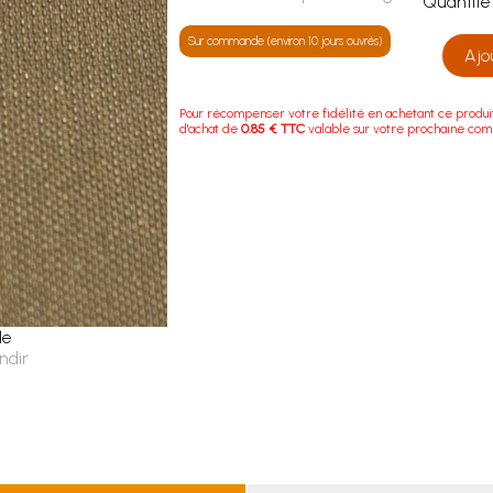
Quanti
Sur commande (environ 10 jours ouvrés)
Ajo
Pour récompenser votre fidélité en achetant ce produi
d'achat de
0.85 € TTC
valable sur votre prochaine co
le
ndir