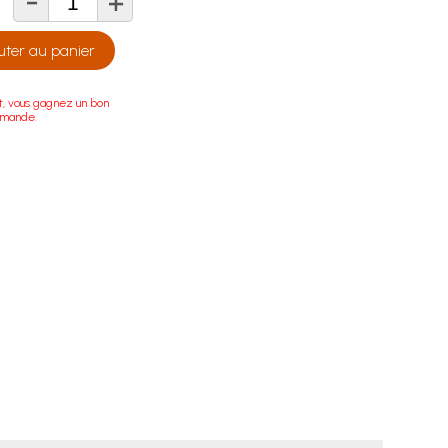
-
+
té
uter au panier
t, vous gagnez un bon
mmande.