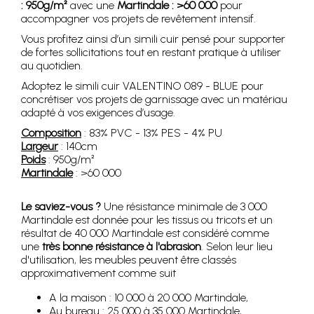
: 950g/m²
avec une
Martindale : >60 000
pour
accompagner vos projets de revêtement intensif.
Vous profitez ainsi d’un simili cuir pensé pour supporter
de fortes sollicitations tout en restant pratique à utiliser
au quotidien.
Adoptez le simili cuir VALENTINO 089 - BLUE pour
concrétiser vos projets de garnissage avec un matériau
adapté à vos exigences d’usage.
Composition
: 83% PVC - 13% PES - 4% PU
Largeur
: 140cm
Poids
: 950g/m²
Martindale
: >60 000
Le saviez-vous ?
Une résistance minimale de 3 000
Martindale est donnée pour les tissus ou tricots et un
résultat de 40 000 Martindale est considéré comme
une
très bonne résistance à l'abrasion
. Selon leur lieu
d'utilisation, les meubles peuvent être classés
approximativement comme suit
A la maison : 10 000 à 20 000 Martindale,
Au bureau : 25 000 à 35 000 Martindale,