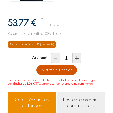
53.77 €
TTC
1 mètre
Référence :
valentino-089-blue
Sur commande (environ 10 jours ouvrés)
-
+
Quantité
Ajouter au panier
Pour récompenser votre fidélité en achetant ce produit, vous gagnez un
bon d'achat de
1.08 € TTC
valable sur votre prochaine commande.
Caractéristiques
Postez le premier
détaillées
commentaire