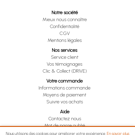
Notre société
Mieux nous connaître
Confidentialité
CGV
Mentions légales
Nos services
Service client
Vos témoignages
Clic & Collect (DRIVE)
Votre commande
Informations commande
Moyens de paiement
Suivre vos achats
Aide
Contactez nous
Mot de passe oublié
Je me rétracte
Nous utilisons des cookies pour améliorer votre expérience.
En savoir plus