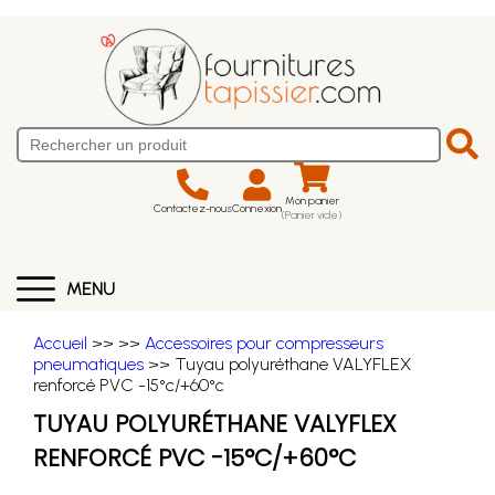
Mon panier
Contactez-nous
Connexion
(Panier vide)
MENU
Accueil
>>
>>
Accessoires pour compresseurs
pneumatiques
>> Tuyau polyuréthane VALYFLEX
renforcé PVC -15°c/+60°c
TUYAU POLYURÉTHANE VALYFLEX
RENFORCÉ PVC -15°C/+60°C