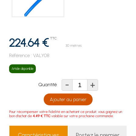
224.64 €
TTC
30 mètres
Référence :
VALY08
Article disponible
-
+
Quantité
Ajouter au panier
Pour récompenser votre fidélité en achetant ce produit, vous gagnez un
bon d'achat de
4.49 € TTC
valable sur votre prochaine commande.
Caractéristiques
Postez le premier