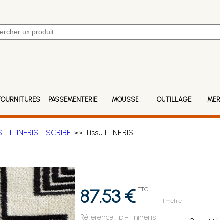
FOURNITURES
PASSEMENTERIE
MOUSSE
OUTILLAGE
MER
S - ITINERIS - SCRIBE
>> Tissu ITINERIS
87.53 €
TTC
1 mètre
Référence :
pl-itinineris