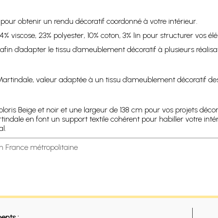
r pour obtenir un rendu décoratif coordonné à votre intérieur.
% viscose, 23% polyester, 10% coton, 3% lin pour structurer vos élé
fin d’adapter le tissu d’ameublement décoratif à plusieurs réalisat
 Martindale, valeur adaptée à un tissu d’ameublement décoratif des
oloris Beige et noir et une largeur de 138 cm pour vos projets dé
tindale en font un support textile cohérent pour habiller votre inté
l.
en France métropolitaine
ents :