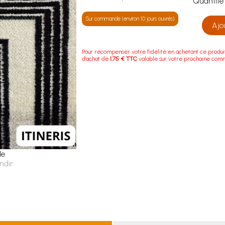
Quanti
Sur commande (environ 10 jours ouvrés)
Ajo
Pour récompenser votre fidélité en achetant ce produi
d'achat de
1.75 € TTC
valable sur votre prochaine com
le
ndir