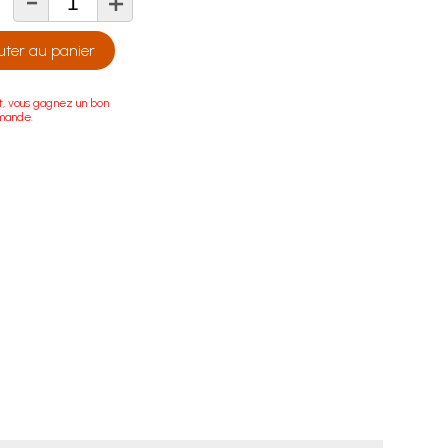
-
+
té
uter au panier
t, vous gagnez un bon
mande.