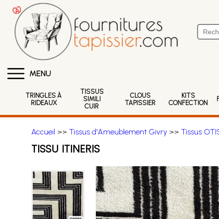
MENU
TISSUS
TRINGLES À
CLOUS
KITS
SIMILI
RIDEAUX
TAPISSIER
CONFECTION
CUIR
Accueil
>>
Tissus d'Ameublement Givry
>>
Tissus OTI
TISSU ITINERIS