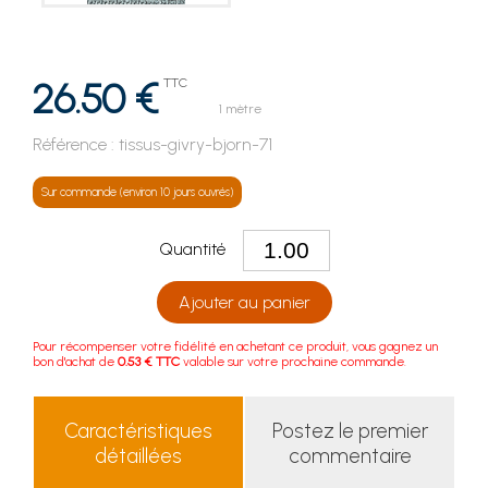
26.50 €
TTC
1 mètre
Référence :
tissus-givry-bjorn-71
Sur commande (environ 10 jours ouvrés)
Quantité
Ajouter au panier
Pour récompenser votre fidélité en achetant ce produit, vous gagnez un
bon d'achat de
0.53 € TTC
valable sur votre prochaine commande.
Caractéristiques
Postez le premier
détaillées
commentaire