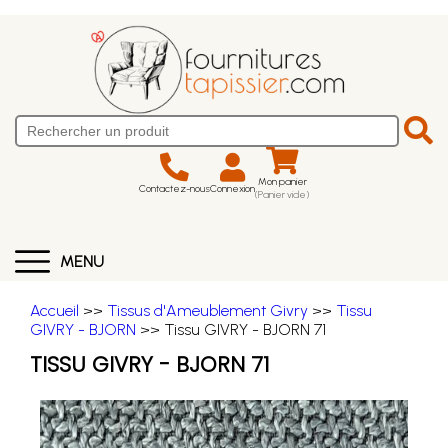
Mon panier
Contactez-nous
Connexion
(Panier vide)
MENU
Accueil
>>
Tissus d'Ameublement Givry
>>
Tissu
GIVRY - BJORN
>> Tissu GIVRY - BJORN 71
TISSU GIVRY - BJORN 71