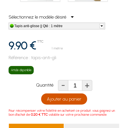
Sélectionnez le modèle désiré
Tapis anti-glisse || Qté : 1 mètre
9.90 €
TTC
1 mètre
Référence :
tapis-anti-gli
Article disponible
-
+
Quantité
Ajouter au panier
Pour récompenser votre fidélité en achetant ce produit, vous gagnez un
bon d'achat de
0.20 € TTC
valable sur votre prochaine commande.