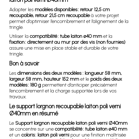
Adapter les
modèles disponibles : retour 12,5 cm
recoupable, retour 21,5 cm recoupable
à votre projet
permet d’optimiser l’encombrement et l’alignement de la
tringle.
Utiliser la
compatibilité : tube laiton ø40 mm
et la
fixation : directement au mur par des vis (non fournies)
assure une mise en place stable et durable de votre
tringle.
Bon à savoir
Les
dimensions des deux modèles : longueur 58 mm,
largeur 58 mm, hauteur 152 mm
et le
poids des deux
modèles : 180 g
permettent d’anticiper précisément
l’encombrement et la charge supportée lors de vos
travaux.
Le support lorgnon recoupable laiton poli verni
Ø40mm en résumé
Le
Support lorgnon recoupable laiton poli verni Ø40mm
se concentre sur une
compatibilité : tube laiton ø40 mm
et un
coloris : laiton poli verni
pour une finition maîtrisée