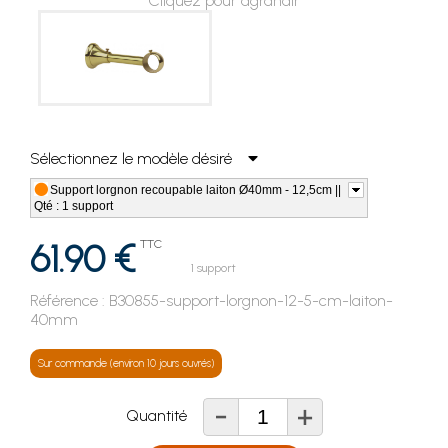
Cliquez pour agrandir
Sélectionnez le modèle désiré
Support lorgnon recoupable laiton Ø40mm - 12,5cm ||
Qté : 1 support
61.90 €
TTC
1 support
Référence :
B30855-support-lorgnon-12-5-cm-laiton-
40mm
Sur commande (environ 10 jours ouvrés)
-
+
Quantité