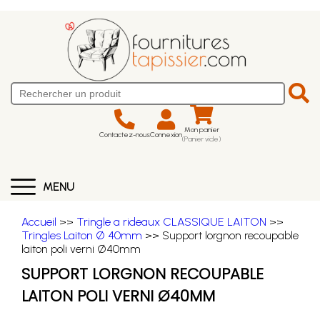
Mon panier
Contactez-nous
Connexion
(Panier vide)
MENU
Accueil
>>
Tringle a rideaux CLASSIQUE LAITON
>>
Tringles Laiton Ø 40mm
>> Support lorgnon recoupable
laiton poli verni Ø40mm
SUPPORT LORGNON RECOUPABLE
LAITON POLI VERNI Ø40MM