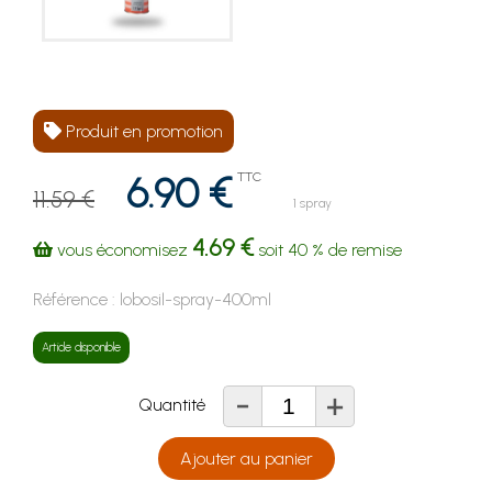
Produit en promotion
6.90 €
TTC
11.59 €
1 spray
4.69 €
vous économisez
soit
40 %
de remise
Référence :
lobosil-spray-400ml
Article disponible
-
+
Quantité
Ajouter au panier