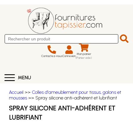
Mon panier
Contactez-nous
Connexion
(Panier vide)
MENU
Accueil
>>
Colles d'ameublement pour tissus, galons et
mousses
>> Spray silicone anti-adhérent et lubrifiant
SPRAY SILICONE ANTI-ADHÉRENT ET
LUBRIFIANT