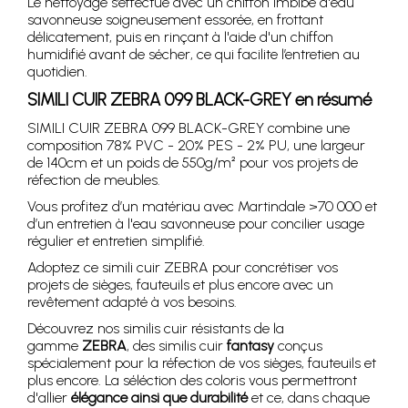
Le nettoyage s’effectue avec un chiffon imbibé d'eau
savonneuse soigneusement essorée, en frottant
délicatement, puis en rinçant à l'aide d'un chiffon
humidifié avant de sécher, ce qui facilite l’entretien au
quotidien.
SIMILI CUIR ZEBRA 099 BLACK-GREY en résumé
SIMILI CUIR ZEBRA 099 BLACK-GREY combine une
composition 78% PVC - 20% PES - 2% PU, une largeur
de 140cm et un poids de 550g/m² pour vos projets de
réfection de meubles.
Vous profitez d’un matériau avec Martindale >70 000 et
d’un entretien à l'eau savonneuse pour concilier usage
régulier et entretien simplifié.
Adoptez ce simili cuir ZEBRA pour concrétiser vos
projets de sièges, fauteuils et plus encore avec un
revêtement adapté à vos besoins.
Découvrez nos similis cuir résistants de la
gamme
ZEBRA
, des similis cuir
fantasy
conçus
spécialement pour la réfection de vos sièges, fauteuils et
plus encore. La séléction des coloris vous permettront
d'allier
élégance ainsi que durabilité
et ce, dans chaque