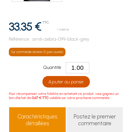
33.35 €
TTC
1 mètre
Référence :
simili-zebra-099-black-grey
Sur commande (environ 10 jours ouvrés)
Quantité
Ajouter au panier
Pour récompenser votre fidélité en achetant ce produit, vous gagnez un
bon d'achat de
0.67 € TTC
valable sur votre prochaine commande.
Caractéristiques
Postez le premier
détaillées
commentaire