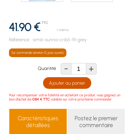
41.90 €
TTC
1 mètre
Référence :
simili-sunna-crib5-19-grey
Sur commande (environ 10 jours ouvrés)
-
+
Quantité
Ajouter au panier
Pour récompenser votre fidélité en achetant ce produit, vous gagnez un
bon d'achat de
0.84 € TTC
valable sur votre prochaine commande.
Caractéristiques
Postez le premier
détaillées
commentaire