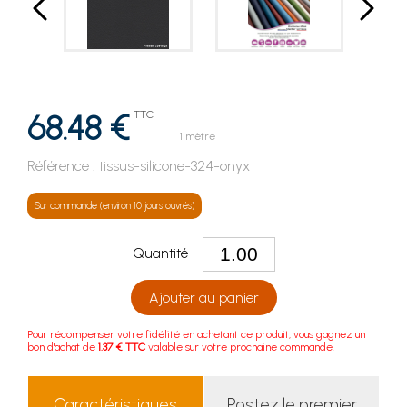
68.48 €
TTC
1 mètre
Référence :
tissus-silicone-324-onyx
Sur commande (environ 10 jours ouvrés)
Quantité
Ajouter au panier
Pour récompenser votre fidélité en achetant ce produit, vous gagnez un
bon d'achat de
1.37 € TTC
valable sur votre prochaine commande.
Caractéristiques
Postez le premier