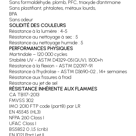
Sans formaldéhyde, plomb, PFC, trioxyde d’antimoine
Sans plastifiant, phtalates, métaux lourds,
BPA
Sans odeur
SOLIDITÉ DES COULEURS
Résistance à la lumière : 4-5
Résistance au nettoyage à sec : 5
Résistance au nettoyage humide : 5
PERFORMANCES PHYSIQUES
Martindale – 120 000 cycles
Stabilité UV - ASTM D4329-05(QUV), 1500+h
Résistance à la flexion - ASTM D2097-91
Résistance à l’hydrolise - ASTM D3690-02 , 14+ semaines
Résistance aux fissures à froid
Résistance au jet de sel
RÉSISTANCE INHÉRENTE AUX FLAMMES
CA TB117-2013
FMVSS 302
IMO 2010 FTP code (part8) par LR
EN 45545 (HL3)
NFPA 260 Class I
UFAC Class I
BS5852 0 ,1,5 (crib)
EN 1021 Part I et II