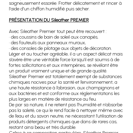
soigneusement essorée. Frotter délicatement et rincer à
l'aide d'un chiffon humidifié puis sécher.
PRÉSENTATION DU Sileather PREMIER
Avec Sileather Premier tout peut être recouvert :
• des coussins de bain de soleil aux canapés,
• des fauteuils aux panneaux muraux,
• des consoles de pilotage aux objets de décoration.
Léger et au toucher agréable, il a un aspect délicat mais
s’avère être une véritable force lorsqu’il est soumis à de
fortes sollicitations et aux intempéries, se révélant être
un produit vraiment unique et de grande qualité.
Sileather Premier est totalement exempt de substances
chimiques nocives pour la santé et l’environnement, a
une haute résistance à l’abrasion, aux champignons et
aux bactéries et est conforme aux réglementations les
plus larges en matière de résistance au feu.
De par sa nature, il ne retient pas l’humidité et n’absorbe
pas la saleté, ce qui le rend facile à nettoyer même avec
de l’eau et du savon neutre, ne nécessitant l’utilisation de
produits détergents chimiques que dans de rares cas,
restant ainsi beau et très durable.
Grâce à sa composition particulière, Sileather Premier