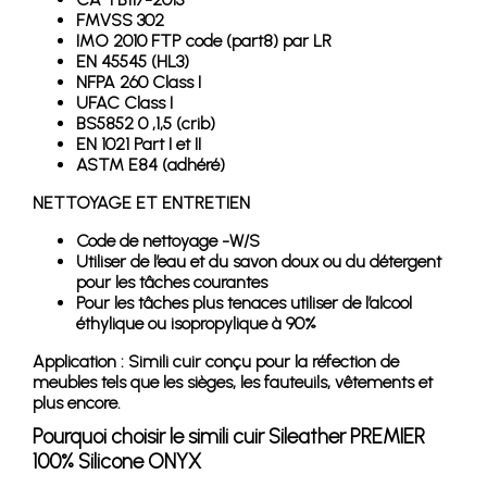
FMVSS 302
IMO 2010 FTP code (part8) par LR
EN 45545 (HL3)
NFPA 260 Class I
UFAC Class I
BS5852 0 ,1,5 (crib)
EN 1021 Part I et II
ASTM E84 (adhéré)
NETTOYAGE ET ENTRETIEN
Code de nettoyage -W/S
Utiliser de l’eau et du savon doux ou du détergent
pour les tâches courantes
Pour les tâches plus tenaces utiliser de l’alcool
éthylique ou isopropylique à 90%
Application : Simili cuir conçu pour la réfection de
meubles tels que les sièges, les fauteuils, vêtements et
plus encore.
Pourquoi choisir le simili cuir Sileather PREMIER
100% Silicone ONYX