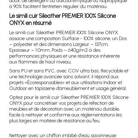
doux, de détergent ou d’alcool éthylique ou isopropylique
à 90% facilitent l’entretien régulier du matériau.
Le simili cuir Sileather PREMIER 100% Silicone
ONYX en résumé
Le simili cuir Sileather PREMIER 100% Silicone ONYX
associe une composition Surface - 100% silicone, un Dos
– polyester et des dimensions Largeur – 137cm,
Epaisseur – 1.0mm, Poids – 640g/m2 à des
performances physiques et une résistance inhérente
aux flammes de haut niveau.
Sans PU et sans PVC, avec COV ultra bas, Recyclable et
une technologie avancée sans solvant, il répond aux
projets «Écoresponsables» et aux utilisations Indoor et
Outdoor en tapisserie d’ameublement et usage général.
Optez pour le simili cuir Sileather PREMIER 100% Silicone
ONYX pour concrétiser vos projets de réfection de
meubles et de décoration avec un matériau durable,
facile à nettoyer et conforme aux réglementations les
plus larges en matière de résistance au feu.
Nettoyer avec un chiffon imbibé d'eau savonneuse