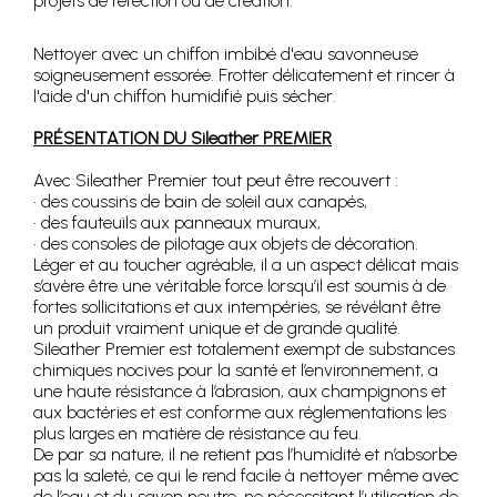
projets de réfection ou de création.
Nettoyer avec un chiffon imbibé d'eau savonneuse
soigneusement essorée. Frotter délicatement et rincer à
l'aide d'un chiffon humidifié puis sécher.
PRÉSENTATION DU Sileather PREMIER
Avec Sileather Premier tout peut être recouvert :
• des coussins de bain de soleil aux canapés,
• des fauteuils aux panneaux muraux,
• des consoles de pilotage aux objets de décoration.
Léger et au toucher agréable, il a un aspect délicat mais
s’avère être une véritable force lorsqu’il est soumis à de
fortes sollicitations et aux intempéries, se révélant être
un produit vraiment unique et de grande qualité.
Sileather Premier est totalement exempt de substances
chimiques nocives pour la santé et l’environnement, a
une haute résistance à l’abrasion, aux champignons et
aux bactéries et est conforme aux réglementations les
plus larges en matière de résistance au feu.
De par sa nature, il ne retient pas l’humidité et n’absorbe
pas la saleté, ce qui le rend facile à nettoyer même avec
de l’eau et du savon neutre, ne nécessitant l’utilisation de