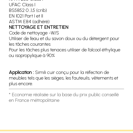
UFAC Class I
BS5852 0 ,1,5 (crib)
EN 1021 Part I et II
ASTM E84 (adhéré)
NETTOYAGE ET ENTRETIEN
Code de nettoyage -W/S
Utiliser de l’eau et du savon doux ou du détergent pour
les tâches courantes
Pour les tâches plus tenaces utiliser de l’alcool éthylique
ou isopropylique à 90%
Application :
Simili cuir conçu pour la réfection de
meubles tels que les sièges, les fauteuils, vêtements et
plus encore.
* Economie réalisée sur la base du prix public conseillé
en France métropolitaine