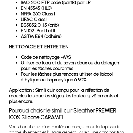
IMO 2010 FTP code (part8) par LR
EN 45545 (HL3)
NFPA 260 Class I
UFAC Class I
BS5852 0 ,1,5 (crib)
EN 1021 Part I et II
ASTM E84 (adhéré)
NETTOYAGE ET ENTRETIEN
Code de nettoyage -W/S
Utiliser de l’eau et du savon doux ou du détergent
pour les tâches courantes
Pour les tâches plus tenaces utiliser de l’alcool
éthylique ou isopropylique à 90%
Application : Simili cuir conçu pour la réfection de
meubles tels que les sièges, les fauteuils, vêtements et
plus encore.
Pourquoi choisir le simili cuir Sileather PREMIER
100% Silicone CARAMEL
Vous bénéficiez d’un matériau conçu pour la tapisserie
d’ameublement et l’usage général, avec une composition