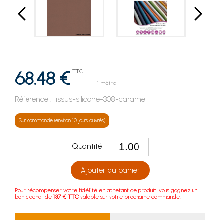
68.48 €
TTC
1 mètre
Référence :
tissus-silicone-308-caramel
Sur commande (environ 10 jours ouvrés)
Quantité
Ajouter au panier
Pour récompenser votre fidélité en achetant ce produit, vous gagnez un
bon d'achat de
1.37 € TTC
valable sur votre prochaine commande.