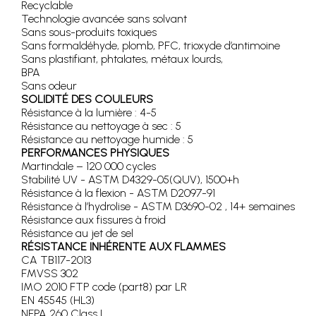
Recyclable
Technologie avancée sans solvant
Sans sous-produits toxiques
Sans formaldéhyde, plomb, PFC, trioxyde d’antimoine
Sans plastifiant, phtalates, métaux lourds,
BPA
Sans odeur
SOLIDITÉ DES COULEURS
Résistance à la lumière : 4-5
Résistance au nettoyage à sec : 5
Résistance au nettoyage humide : 5
PERFORMANCES PHYSIQUES
Martindale – 120 000 cycles
Stabilité UV - ASTM D4329-05(QUV), 1500+h
Résistance à la flexion - ASTM D2097-91
Résistance à l’hydrolise - ASTM D3690-02 , 14+ semaines
Résistance aux fissures à froid
Résistance au jet de sel
RÉSISTANCE INHÉRENTE AUX FLAMMES
CA TB117-2013
FMVSS 302
IMO 2010 FTP code (part8) par LR
EN 45545 (HL3)
NFPA 260 Class I