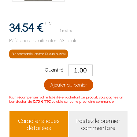
34.54 €
TTC
1 mètre
Référence :
simili-saten-631-pink
Sur commande (environ 10 jours ouvrés)
Quantité
Ajouter au panier
Pour récompenser votre fidélité en achetant ce produit, vous gagnez un
bon d'achat de
0.70 € TTC
valable sur votre prochaine commande.
Caractéristiques
Postez le premier
détaillées
commentaire