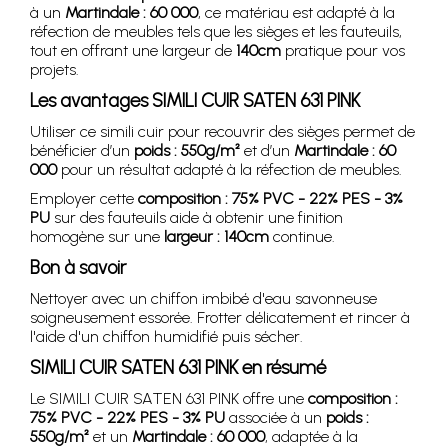
à un
Martindale : 60 000
, ce matériau est adapté à la
réfection de meubles tels que les sièges et les fauteuils,
tout en offrant une largeur de
140cm
pratique pour vos
projets.
Les avantages SIMILI CUIR SATEN 631 PINK
Utiliser ce simili cuir pour recouvrir des sièges permet de
bénéficier d’un
poids : 550g/m²
et d’un
Martindale : 60
000
pour un résultat adapté à la réfection de meubles.
Employer cette
composition : 75% PVC - 22% PES - 3%
PU
sur des fauteuils aide à obtenir une finition
homogène sur une
largeur : 140cm
continue.
Bon à savoir
Nettoyer avec un chiffon imbibé d'eau savonneuse
soigneusement essorée. Frotter délicatement et rincer à
l'aide d'un chiffon humidifié puis sécher.
SIMILI CUIR SATEN 631 PINK en résumé
Le SIMILI CUIR SATEN 631 PINK offre une
composition :
75% PVC - 22% PES - 3% PU
associée à un
poids :
550g/m²
et un
Martindale : 60 000
, adaptée à la