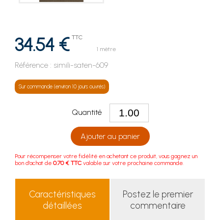
34.54 €
TTC
1 mètre
Référence :
simili-saten-609
Sur commande (environ 10 jours ouvrés)
Quantité
Ajouter au panier
Pour récompenser votre fidélité en achetant ce produit, vous gagnez un
bon d'achat de
0.70 € TTC
valable sur votre prochaine commande.
Caractéristiques
Postez le premier
détaillées
commentaire