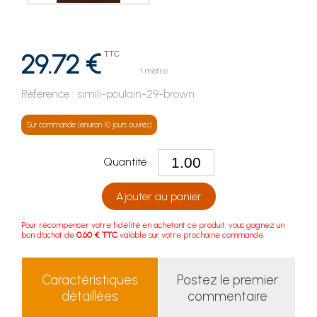
29.72 €
TTC
1 mètre
Référence :
simili-poulain-29-brown
Sur commande (environ 10 jours ouvrés)
Quantité
Ajouter au panier
Pour récompenser votre fidélité en achetant ce produit, vous gagnez un
bon d'achat de
0.60 € TTC
valable sur votre prochaine commande.
Caractéristiques
Postez le premier
détaillées
commentaire