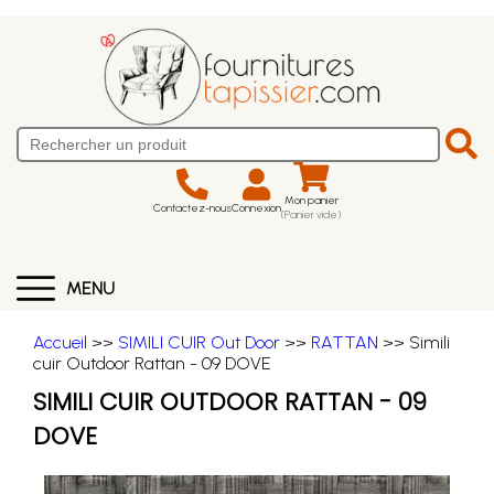
Mon panier
Contactez-nous
Connexion
(Panier vide)
MENU
Accueil
>>
SIMILI CUIR Out Door
>>
RATTAN
>> Simili
cuir Outdoor Rattan - 09 DOVE
SIMILI CUIR OUTDOOR RATTAN - 09
DOVE