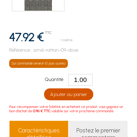
47.92 €
TTC
1 mètre
Référence :
simili-rattan-09-dove
Sur commande (environ 10 jours ouvrés)
Quantité
Ajouter au panier
Pour récompenser votre fidélité en achetant ce produit, vous gagnez un
bon d'achat de
0.96 € TTC
valable sur votre prochaine commande.
Caractéristiques
Postez le premier