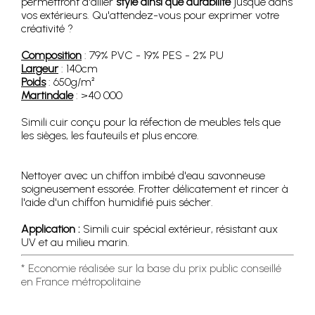
permettront d'allier
style ainsi que durabilité
jusque dans
vos extérieurs. Qu'attendez-vous pour exprimer votre
créativité ?
Composition
: 79% PVC - 19% PES - 2% PU
Largeur
: 140cm
Poids
: 650g/m²
Martindale
: >40 000
Simili cuir conçu pour la réfection de meubles tels que
les sièges, les fauteuils et plus encore.
Nettoyer avec un chiffon imbibé d'eau savonneuse
soigneusement essorée. Frotter délicatement et rincer à
l'aide d'un chiffon humidifié puis sécher.
Application :
Simili cuir spécial extérieur, résistant aux
UV et au milieu marin.
* Economie réalisée sur la base du prix public conseillé
en France métropolitaine