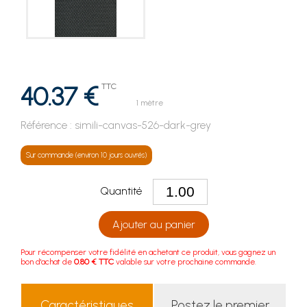
40.37 €
TTC
1 mètre
Référence :
simili-canvas-526-dark-grey
Sur commande (environ 10 jours ouvrés)
Quantité
Ajouter au panier
Pour récompenser votre fidélité en achetant ce produit, vous gagnez un
bon d'achat de
0.80 € TTC
valable sur votre prochaine commande.
Caractéristiques
Postez le premier