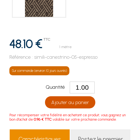
48.10 €
TTC
1 mètre
Référence :
simili-canestrino-05-espresso
Sur commande (environ 10 jours ouvrés)
Quantité
Ajouter au panier
Pour récompenser votre fidélité en achetant ce produit, vous gagnez un
bon d'achat de
0.96 € TTC
valable sur votre prochaine commande.
Caractéristiques
Postez le premier