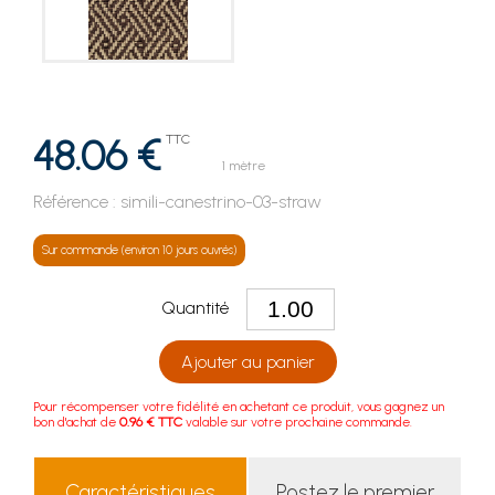
48.06 €
TTC
1 mètre
Référence :
simili-canestrino-03-straw
Sur commande (environ 10 jours ouvrés)
Quantité
Ajouter au panier
Pour récompenser votre fidélité en achetant ce produit, vous gagnez un
bon d'achat de
0.96 € TTC
valable sur votre prochaine commande.
Caractéristiques
Postez le premier