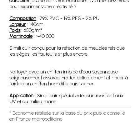
durabilité
jusque dans vos extérieurs. Qu'attendez-vous
pour exprimer votre créativité ?
Composition
: 79% PVC - 19% PES - 2% PU
Largeur
: 140cm
Poids
: 650g/m²
Martindale
: >40 000
Simili cuir conçu pour la réfection de meubles tels que
les sièges, les fauteuils et plus encore.
Nettoyer avec un chiffon imbibé d'eau savonneuse
soigneusement essorée. Frotter délicatement et rincer à
l'aide d'un chiffon humidifié puis sécher.
Application :
Simili cuir spécial extérieur, résistant aux
UV et au milieu marin.
* Economie réalisée sur la base du prix public conseillé
en France métropolitaine