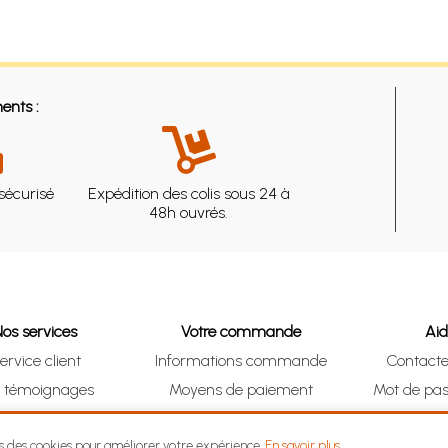
ents :
sécurisé
Expédition des colis sous 24 à
48h ouvrés.
Nos services
Votre commande
Ai
ervice client
Informations commande
Contact
s témoignages
Moyens de paiement
Mot de pas
& Collect (DRIVE)
Suivre vos achats
Je me ré
ns des cookies pour améliorer votre expérience.
En savoir plus