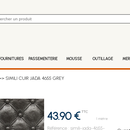
FOURNITURES
PASSEMENTERIE
MOUSSE
OUTILLAGE
MER
> SIMILI CUIR JADA 4655 GREY
43.90 €
TTC
1 mètre
Référence :
simili-jada-4655-