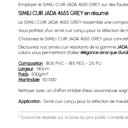
Employer le SIMILI CUIR JADA 4655 GREY sur des fauteu
SIMILI CUIR JADA 4655 GREY en résumé
Le SIMILI CUIR JADA 4655 GREY rassemble une compositi
Vous profitez d’un simili cuir conçu pour la réfection de 
Choisissez le SIMILI CUIR JADA 4655 GREY pour concréti
Découvrez nos similis cuir résistants de la gamme
JADA
coloris vous permettront d'allier
élégance ainsi que durab
Composition
: 80% PVC - 18% PES - 2% PU
Largeur
: 140cm
Poids
: 500g/m²
Martindale
: 50 000
Nettoyer avec un chiffon imbibé d'eau savonneuse soigneu
Application :
Simili cuir conçu pour la réfection de meubles
* Economie réalisée sur la base du prix public conseillé 