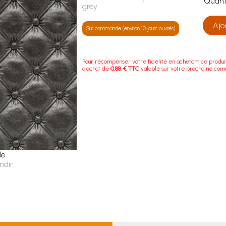
Quan
grey
Ajo
Sur commande (environ 10 jours ouvrés)
Pour récompenser votre fidélité en achetant ce produi
d'achat de
0.88 € TTC
valable sur votre prochaine co
le
ndir