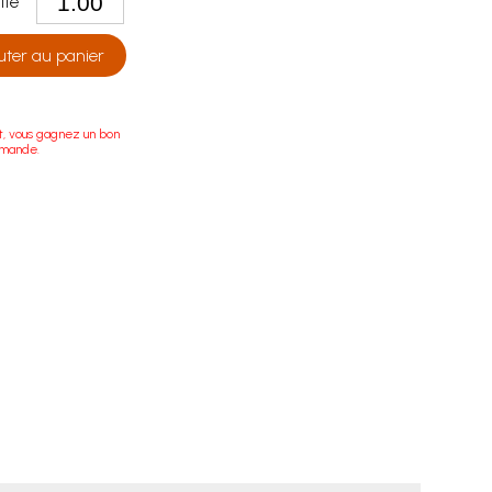
tité
uter au panier
t, vous gagnez un bon
mmande.