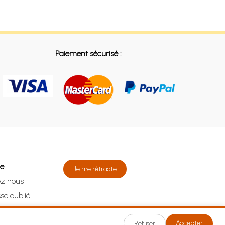
Paiement sécurisé :
de
Je me rétracte
ez nous
se oublié
tracte
Accepter
Refuser