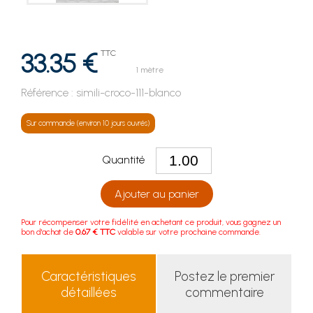
33.35 €
TTC
1 mètre
Référence :
simili-croco-111-blanco
Sur commande (environ 10 jours ouvrés)
Quantité
Ajouter au panier
Pour récompenser votre fidélité en achetant ce produit, vous gagnez un
bon d'achat de
0.67 € TTC
valable sur votre prochaine commande.
Caractéristiques
Postez le premier
détaillées
commentaire