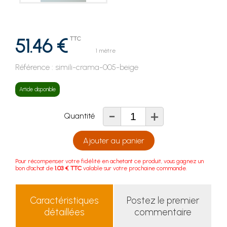
51.46 €
TTC
1 mètre
Référence :
simili-crama-005-beige
Article disponible
-
+
Quantité
Ajouter au panier
Pour récompenser votre fidélité en achetant ce produit, vous gagnez un
bon d'achat de
1.03 € TTC
valable sur votre prochaine commande.
Caractéristiques
Postez le premier
détaillées
commentaire