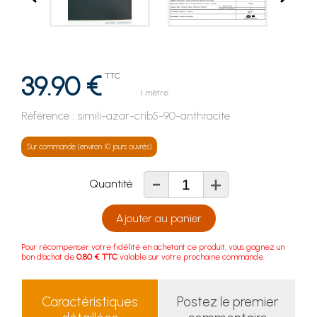
39.90 €
TTC
1 mètre
Référence :
simili-azar-crib5-90-anthracite
Sur commande (environ 10 jours ouvrés)
-
+
Quantité
Ajouter au panier
Pour récompenser votre fidélité en achetant ce produit, vous gagnez un
bon d'achat de
0.80 € TTC
valable sur votre prochaine commande.
Caractéristiques
Postez le premier