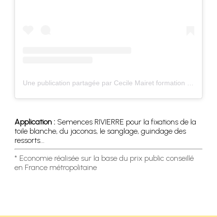
Une publication partagée par Cecile Mairet formation des tapissiers (@monbofauteuil)
Application :
Semences RIVIERRE pour la fixations de la
toile blanche, du jaconas, le sanglage, guindage des
ressorts...
* Economie réalisée sur la base du prix public conseillé
en France métropolitaine