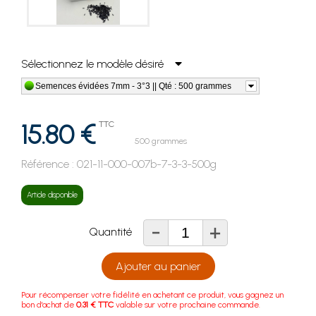
Sélectionnez le modèle désiré
Semences évidées 7mm - 3°3 || Qté : 500 grammes
15.80 €
TTC
500 grammes
Référence :
021-11-000-007b-7-3-3-500g
Article disponible
-
+
Quantité
Ajouter au panier
Pour récompenser votre fidélité en achetant ce produit, vous gagnez un
bon d'achat de
0.31 € TTC
valable sur votre prochaine commande.