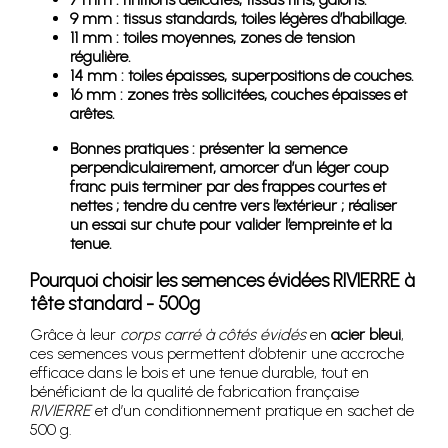
9 mm : tissus standards, toiles légères d’habillage.
11 mm : toiles moyennes, zones de tension
régulière.
14 mm : toiles épaisses, superpositions de couches.
16 mm : zones très sollicitées, couches épaisses et
arêtes.
Bonnes pratiques : présenter la semence
perpendiculairement, amorcer d’un léger coup
franc puis terminer par des frappes courtes et
nettes ; tendre du centre vers l’extérieur ; réaliser
un essai sur chute pour valider l’empreinte et la
tenue.
Pourquoi choisir les semences évidées RIVIERRE à
tête standard - 500g
Grâce à leur
corps carré à côtés évidés
en
acier bleui
,
ces semences vous permettent d’obtenir une accroche
efficace dans le bois et une tenue durable, tout en
bénéficiant de la qualité de fabrication française
RIVIERRE
et d’un conditionnement pratique en sachet de
500 g.