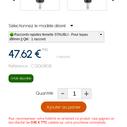
Sélectionnez le modèle désiré
Raccords rapides femelle STAUBLI - Pour tuyau
Ø8mm || Qté : 1 raccord
47.62 €
TTC
1 raccord
Référence :
CSI061808
Article disponible
-
+
Quantité
Ajouter au panier
Pour récompenser votre fidélité en achetant ce produit, vous gagnez un
bon d'achat de
0.95 € TTC
valable sur votre prochaine commande.