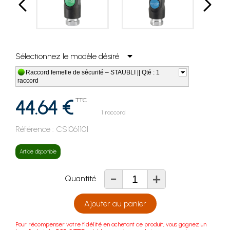
Sélectionnez le modèle désiré
Raccord femelle de sécurité – STAUBLI || Qté : 1
raccord
44.64 €
TTC
1 raccord
Référence :
CSI061101
Article disponible
-
+
Quantité
Ajouter au panier
Pour récompenser votre fidélité en achetant ce produit, vous gagnez un