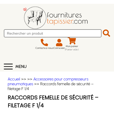
Mon panier
Contactez-nous
Connexion
(Panier vide)
MENU
Accueil
>>
>>
Accessoires pour compresseurs
pneumatiques
>> Raccords femelle de sécurité –
filetage F 1/4
RACCORDS FEMELLE DE SÉCURITÉ –
FILETAGE F 1/4