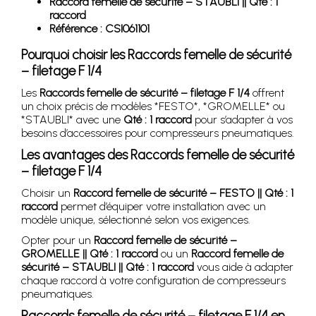
Raccord femelle de sécurité – STAUBLI || Qté : 1
raccord
Référence : CSI061101
Pourquoi choisir les Raccords femelle de sécurité
– filetage F 1/4
Les
Raccords femelle de sécurité – filetage F 1/4
offrent
un choix précis de modèles *FESTO*, *GROMELLE* ou
*STAUBLI* avec une
Qté : 1 raccord
pour s’adapter à vos
besoins d’accessoires pour compresseurs pneumatiques.
Les avantages des Raccords femelle de sécurité
– filetage F 1/4
Choisir un
Raccord femelle de sécurité – FESTO || Qté : 1
raccord
permet d’équiper votre installation avec un
modèle unique, sélectionné selon vos exigences.
Opter pour un
Raccord femelle de sécurité –
GROMELLE || Qté : 1 raccord
ou un
Raccord femelle de
sécurité – STAUBLI || Qté : 1 raccord
vous aide à adapter
chaque raccord à votre configuration de compresseurs
pneumatiques.
Raccords femelle de sécurité – filetage F 1/4 en