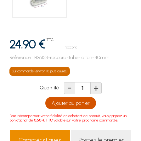
24.90 €
TTC
1 raccord
Référence :
B36153-raccord-tube-laiton-40mm
Sur commande (environ 10 jours ouvrés)
-
+
Quantité
Ajouter au panier
Pour récompenser votre fidélité en achetant ce produit, vous gagnez un
bon d'achat de
0.50 € TTC
valable sur votre prochaine commande.
Caractéristiques
Postez le premier