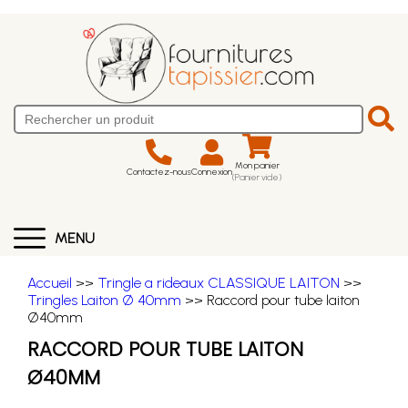
Mon panier
Contactez-nous
Connexion
(Panier vide)
MENU
Accueil
>>
Tringle a rideaux CLASSIQUE LAITON
>>
Tringles Laiton Ø 40mm
>> Raccord pour tube laiton
Ø40mm
RACCORD POUR TUBE LAITON
Ø40MM