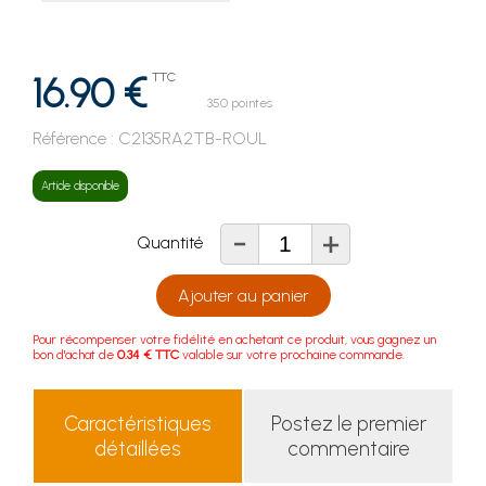
16.90 €
TTC
350 pointes
Référence :
C2135RA2TB-ROUL
Article disponible
-
+
Quantité
Ajouter au panier
Pour récompenser votre fidélité en achetant ce produit, vous gagnez un
bon d'achat de
0.34 € TTC
valable sur votre prochaine commande.
Caractéristiques
Postez le premier
détaillées
commentaire