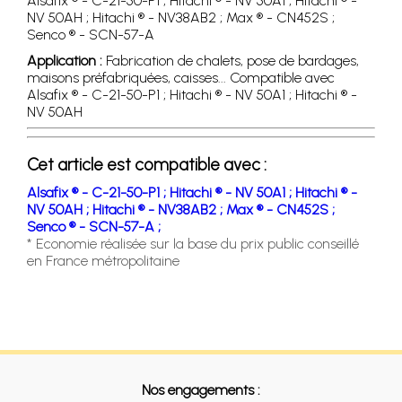
Alsafix ® - C-21-50-P1 ; Hitachi ® - NV 50A1 ; Hitachi ® -
NV 50AH ; Hitachi ® - NV38AB2 ; Max ® - CN452S ;
Senco ® - SCN-57-A
Application :
Fabrication de chalets, pose de bardages,
maisons préfabriquées, caisses... Compatible avec
Alsafix ® - C-21-50-P1 ; Hitachi ® - NV 50A1 ; Hitachi ® -
NV 50AH
Cet article est compatible avec :
Alsafix ® - C-21-50-P1 ;
Hitachi ® - NV 50A1 ;
Hitachi ® -
NV 50AH ;
Hitachi ® - NV38AB2 ;
Max ® - CN452S ;
Senco ® - SCN-57-A ;
* Economie réalisée sur la base du prix public conseillé
en France métropolitaine
Nos engagements :