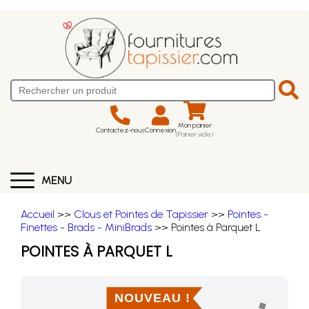
Mon panier
Contactez-nous
Connexion
(Panier vide)
MENU
Accueil
>>
Clous et Pointes de Tapissier
>>
Pointes -
Finettes - Brads - MiniBrads
>> Pointes à Parquet L
POINTES À PARQUET L
NOUVEAU !