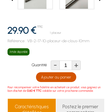
29.90 €
TTC
1 placeur
Référence :
VB-2-17-10-placeur-de-clous-10mm
Article disponible
-
+
Quantité
Ajouter au panier
Pour récompenser votre fidélité en achetant ce produit, vous gagnez un
bon d'achat de
0.60 € TTC
valable sur votre prochaine commande.
Caractéristiques
Postez le premier