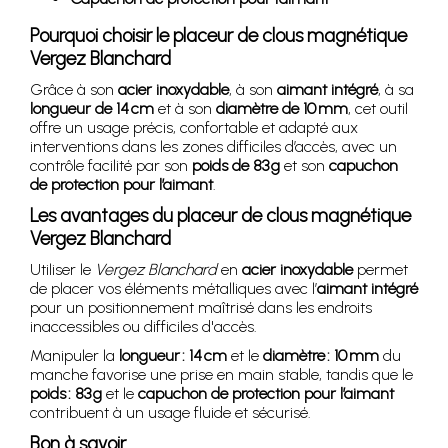
Pourquoi choisir le placeur de clous magnétique
Vergez Blanchard
Grâce à son
acier inoxydable
, à son
aimant intégré
, à sa
longueur de 14 cm
et à son
diamètre de 10 mm
, cet outil
offre un usage précis, confortable et adapté aux
interventions dans les zones difficiles d’accès, avec un
contrôle facilité par son
poids de 83 g
et son
capuchon
de protection pour l’aimant
.
Les avantages du placeur de clous magnétique
Vergez Blanchard
Utiliser le
Vergez Blanchard
en
acier inoxydable
permet
de placer vos éléments métalliques avec l’
aimant intégré
pour un positionnement maîtrisé dans les endroits
inaccessibles ou difficiles d'accès.
Manipuler la
longueur : 14 cm
et le
diamètre : 10 mm
du
manche favorise une prise en main stable, tandis que le
poids : 83 g
et le
capuchon de protection pour l’aimant
contribuent à un usage fluide et sécurisé.
Bon à savoir