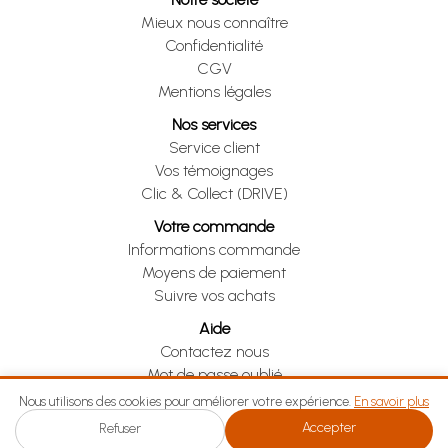
Mieux nous connaître
Confidentialité
CGV
Mentions légales
Nos services
Service client
Vos témoignages
Clic & Collect (DRIVE)
Votre commande
Informations commande
Moyens de paiement
Suivre vos achats
Aide
Contactez nous
Mot de passe oublié
Je me rétracte
Nous utilisons des cookies pour améliorer votre expérience.
En savoir plus
Accepter
Refuser
Je me rétracte