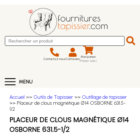
Mon panier
Contactez-nous
Connexion
(Panier vide)
MENU
Accueil
>>
Outils de Tapissier
>>
Outillage de tapissier
>> Placeur de clous magnétique Ø14 OSBORNE 631.5-
1/2
PLACEUR DE CLOUS MAGNÉTIQUE Ø14
OSBORNE 631.5-1/2