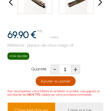
69.90 €
TTC
1 pièce
Référence :
placeur-de-clous-magn-14
Article disponible
-
+
Quantité
Ajouter au panier
Pour récompenser votre fidélité en achetant ce produit, vous gagnez un
bon d'achat de
1.40 € TTC
valable sur votre prochaine commande.
Caractéristiques
1 avis sur ce