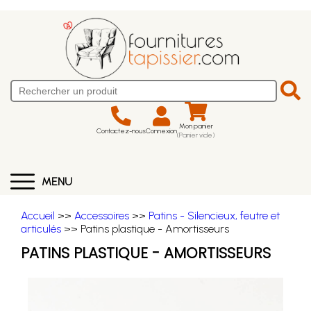
Mon panier
Contactez-nous
Connexion
(Panier vide)
MENU
Accueil
>>
Accessoires
>>
Patins - Silencieux, feutre et
articulés
>> Patins plastique - Amortisseurs
PATINS PLASTIQUE - AMORTISSEURS