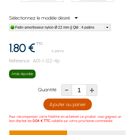
Sélectionnez le modèle désiré
Patin amortisseur nylon Ø 22 mm || Qté : 4 patins
1.80 €
TTC
4 patins
Référence :
A01-1-122-4p
Article disponible
-
+
Quantité
Ajouter au panier
Pour récompenser votre fidélité en achetant ce produit, vous gagnez un
bon d'achat de
0.04 € TTC
valable sur votre prochaine commande.