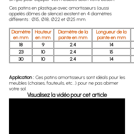
Ces patins en plastique avec amortisseurs (aussi
appelés dômes de silence) existent en 4 diamètres
différents : Ø15, Ø18, Ø22 et Ø25 mm.
Diamètre
Hauteur
Diamètre de la
Longueur de la
en mm
en mm
pointe en mm
pointe en mm
18
9
2.4
14
23
10
2.4
15
30
10
2.4
14
Application :
Ces patins amortisseurs sont idéals pour les
meubles (chaises, fauteuils, etc...) pour ne pas abimer
votre sol.
Visualisez la vidéo pour cet article