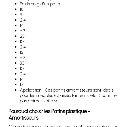
Poids en g d'un patin
18
9
2.4
14
6.3
23
10
2.4
15
6.7
30
10
2.4
14
17.1
Application : Ces patins amortisseurs sont idéals
pour les meubles (chaises, fauteuils, etc...) pour ne
pas abimer votre sol.
Pourquoi choisir les Patins plastique -
Amortisseurs
Ce modèle apporte une solution simple pour équiper vos