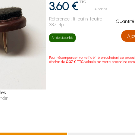
3.60 €
TTC
4 patins
Référence :
lt-patin-feutre-
Quanti
387-4p
Ajo
Article disponible
Pour récompenser votre fidélité en achetant ce produi
d'achat de
0.07 € TTC
valable sur votre prochaine co
les
ndir