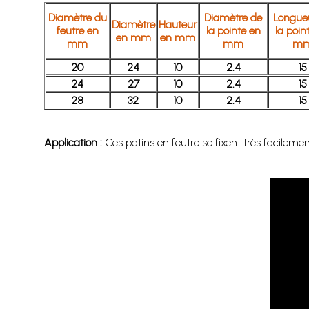
Diamètre du
Diamètre de
Longue
Diamètre
Hauteur
feutre en
la pointe en
la poin
en mm
en mm
mm
mm
m
20
24
10
2.4
15
24
27
10
2.4
15
28
32
10
2.4
15
Application :
Ces patins en feutre se fixent très facileme