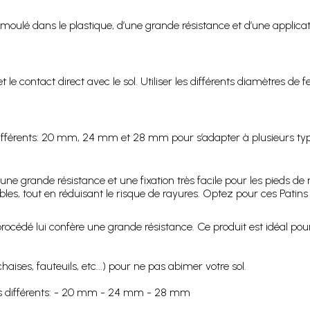
e moulé dans le plastique, d’une grande résistance et d’une applica
 et le contact direct avec le sol. Utiliser les différents diamètres 
différents: 20 mm, 24 mm et 28 mm pour s’adapter à plusieurs ty
 une grande résistance et une fixation très facile pour les pieds 
ubles, tout en réduisant le risque de rayures. Optez pour ces Patin
océdé lui confère une grande résistance. Ce produit est idéal pour u
ises, fauteuils, etc...) pour ne pas abimer votre sol.
es différents: - 20 mm - 24 mm - 28 mm