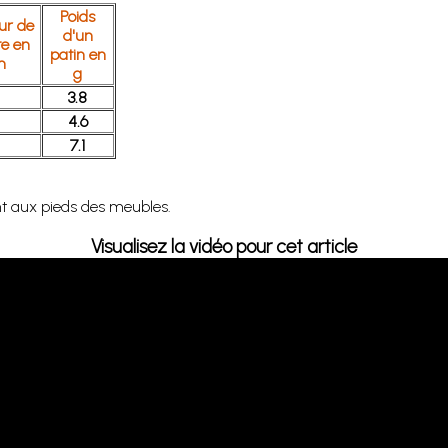
Poids
ur de
d'un
te en
patin en
m
g
3.8
4.6
7.1
nt aux pieds des meubles.
Visualisez la vidéo pour cet article