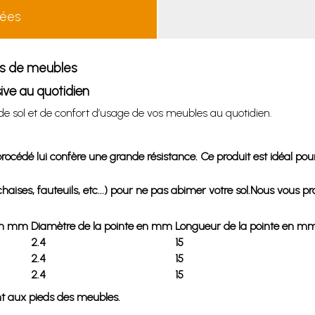
lées
eds de meubles
sive au quotidien
de sol et de confort d’usage de vos meubles au quotidien.
océdé lui confère une grande résistance. Ce produit est idéal pour u
ises, fauteuils, etc...) pour ne pas abimer votre sol.Nous vous pr
en mm
Diamètre de la pointe en mm
Longueur de la pointe en m
2.4
15
2.4
15
2.4
15
ent aux pieds des meubles.