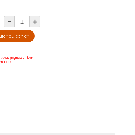
-
+
té
uter au panier
t, vous gagnez un bon
mmande.