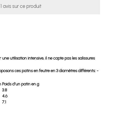
1 avis sur ce produit
ne utilisation intensive, il ne capte pas les salissures
oposons ces patins en feutre en 3 diamètres différents: -
m
Poids d'un patin en g
3.8
4.6
7.1