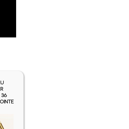
AU
ER
 36
POINTE