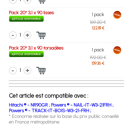
Pack 20° 3,1 x 90 lisses
1 pack
169.20 €
122.81 €
1
Pack 20° 3,1 x 90 torsadées
1 pack
192.00 €
139.36 €
1
Cet article est compatible avec :
Hitachi ® - NR90GR ;
Powers ® - NAIL-IT-W3-21FRH ;
Powers ® - TRACK-IT-BOIS-W3-21-FRH ;
* Economie réalisée sur la base du prix public conseillé
en France métropolitaine