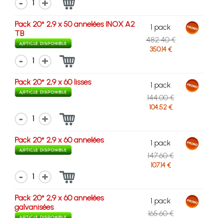
1
Pack 20° 2,9 x 50 annelées INOX A2
1 pack
TB
482.40 €
350.14 €
1
Pack 20° 2,9 x 60 lisses
1 pack
144.00 €
104.52 €
1
Pack 20° 2,9 x 60 annelées
1 pack
147.60 €
107.14 €
1
Pack 20° 2,9 x 60 annelées
1 pack
galvanisées
165.60 €