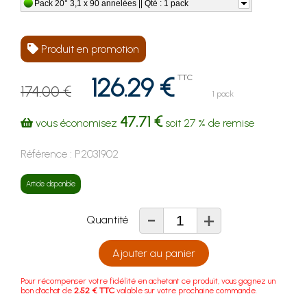
Pack 20° 3,1 x 90 annelées || Qté : 1 pack
Produit en promotion
126.29 €
TTC
174.00 €
1 pack
47.71 €
vous économisez
soit
27 %
de remise
Référence :
P2031902
Article disponible
-
+
Quantité
Ajouter au panier
Pour récompenser votre fidélité en achetant ce produit, vous gagnez un
bon d'achat de
2.52 € TTC
valable sur votre prochaine commande.