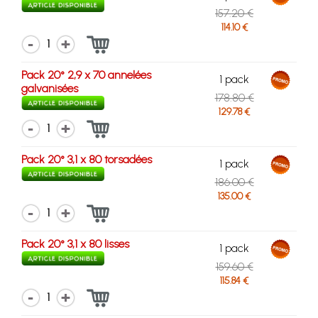
157.20 €
114.10 €
1
Pack 20° 2,9 x 70 annelées
1 pack
galvanisées
178.80 €
129.78 €
1
Pack 20° 3,1 x 80 torsadées
1 pack
186.00 €
135.00 €
1
Pack 20° 3,1 x 80 lisses
1 pack
159.60 €
115.84 €
1