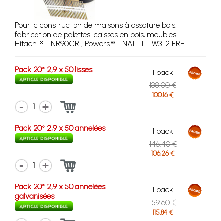
Pour la construction de maisons à ossature bois,
fabrication de palettes, caisses en bois, meubles...
Hitachi ® - NR90GR ; Powers ® - NAIL-IT-W3-21FRH
Pack 20° 2,9 x 50 lisses
1 pack
138.00 €
100.16 €
1
Pack 20° 2,9 x 50 annelées
1 pack
146.40 €
106.26 €
1
Pack 20° 2,9 x 50 annelées
1 pack
galvanisées
159.60 €
115.84 €