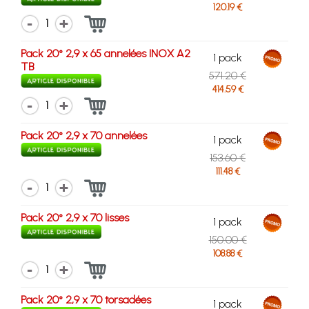
120.19 €
1
Pack 20° 2,9 x 65 annelées INOX A2
1 pack
TB
571.20 €
414.59 €
1
Pack 20° 2,9 x 70 annelées
1 pack
153.60 €
111.48 €
1
Pack 20° 2,9 x 70 lisses
1 pack
150.00 €
108.88 €
1
Pack 20° 2,9 x 70 torsadées
1 pack