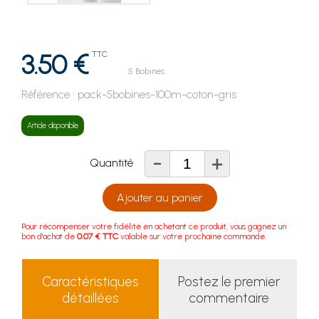
3.50 €
TTC
5 Bobines
Référence :
pack-5bobines-100m-coton-gris
Article disponible
-
+
Quantité
Ajouter au panier
Pour récompenser votre fidélité en achetant ce produit, vous gagnez un
bon d'achat de
0.07 € TTC
valable sur votre prochaine commande.
Caractéristiques
Postez le premier
détaillées
commentaire