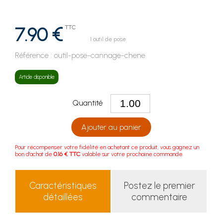
7.90 €
TTC
1 outil de pose
Référence :
outil-pose-cannage-chene
Article disponible
Quantité
Ajouter au panier
Pour récompenser votre fidélité en achetant ce produit, vous gagnez un
bon d'achat de
0.16 € TTC
valable sur votre prochaine commande.
Caractéristiques
Postez le premier
détaillées
commentaire