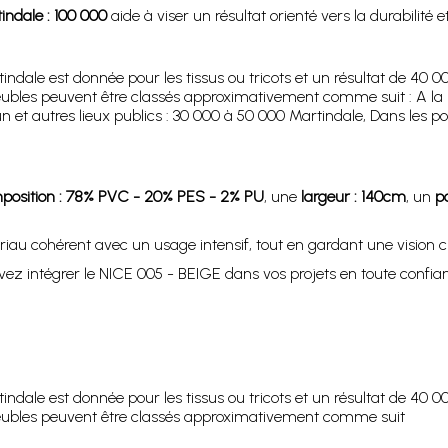
indale : 100 000
aide à viser un résultat orienté vers la durabilité et
ndale est donnée pour les tissus ou tricots et un résultat de 40
les meubles peuvent être classés approximativement comme suit : A l
t autres lieux publics : 30 000 à 50 000 Martindale, Dans les pos
position : 78% PVC - 20% PES - 2% PU
, une
largeur : 140cm
, un
p
riau cohérent avec un usage intensif, tout en gardant une vision 
z intégrer le NICE 005 - BEIGE dans vos projets en toute confia
ndale est donnée pour les tissus ou tricots et un résultat de 40
es meubles peuvent être classés approximativement comme suit