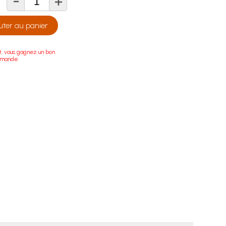
-
+
té
uter au panier
t, vous gagnez un bon
mmande.