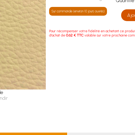
Quanti
Sur commande (environ 10 jours ouvrés)
Ajo
Pour récompenser votre fidélité en achetant ce produi
d'achat de
0.62 € TTC
valable sur votre prochaine co
le
ndir