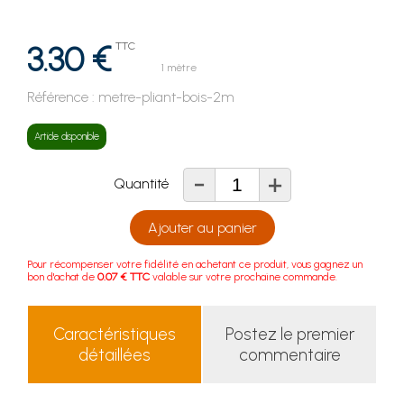
3.30 €
TTC
1 mètre
Référence :
metre-pliant-bois-2m
Article disponible
-
+
Quantité
Ajouter au panier
Pour récompenser votre fidélité en achetant ce produit, vous gagnez un
bon d'achat de
0.07 € TTC
valable sur votre prochaine commande.
Caractéristiques
Postez le premier
détaillées
commentaire