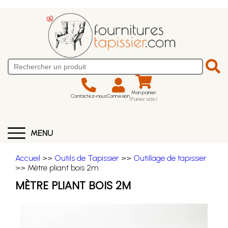
Mon panier
Contactez-nous
Connexion
(Panier vide)
MENU
Accueil
>>
Outils de Tapissier
>>
Outillage de tapissier
>> Mètre pliant bois 2m
MÈTRE PLIANT BOIS 2M