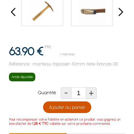
63.90 €
TTC
1 marteau
Référence :
marteau-tapissier-10mm-tete-bronze-33
Article disponible
-
+
Quantité
Ajouter au panier
Pour récompenser votre fidélité en achetant ce produit, vous gagnez un
bon d'achat de
1.28 € TTC
valable sur votre prochaine commande.