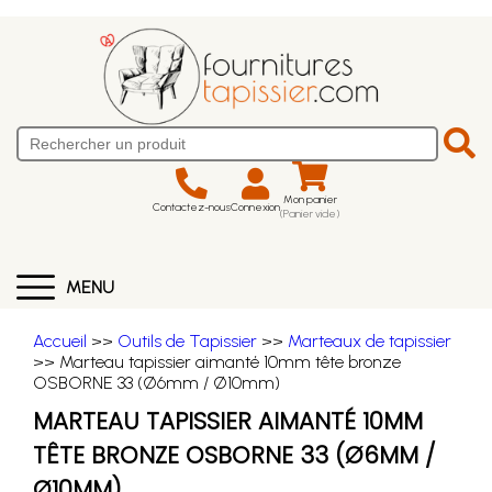
Mon panier
Contactez-nous
Connexion
(Panier vide)
MENU
Accueil
>>
Outils de Tapissier
>>
Marteaux de tapissier
>> Marteau tapissier aimanté 10mm tête bronze
OSBORNE 33 (Ø6mm / Ø10mm)
MARTEAU TAPISSIER AIMANTÉ 10MM
TÊTE BRONZE OSBORNE 33 (Ø6MM /
Ø10MM)