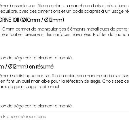
) associe une tête en acier, un manche en bois et deux faces
il équilibré, avec des dimensions et un poids adaptés à un usage rég
ORNE 1011 (Ø10mm / Ø12mm)
e 10 mm permet de manipuler des éléments métalliques de petite tai
ière tout en préservant les surfaces travaillées. Profiter du man
tion de siège car faiblement aimanté.
mm / Ø12mm) en résumé
) se distingue par sa tête en acier, son manche en bois et se
en font un outil maniable pour la réfection de siège. Choisiss
ux de garnissage traditionnel.
ion de siège car faiblement aimanté.
en France métropolitaine