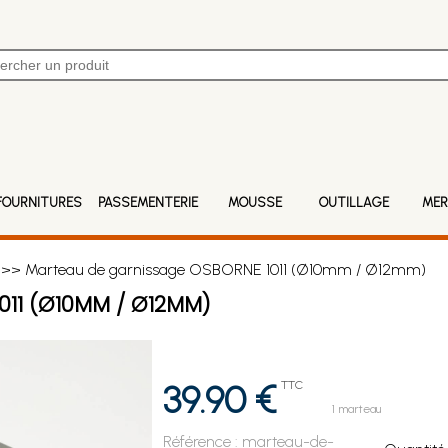
FOURNITURES
PASSEMENTERIE
MOUSSE
OUTILLAGE
MER
>> Marteau de garnissage OSBORNE 1011 (Ø10mm / Ø12mm)
11 (Ø10MM / Ø12MM)
39.90 €
TTC
1 marteau
Référence :
marteau-de-