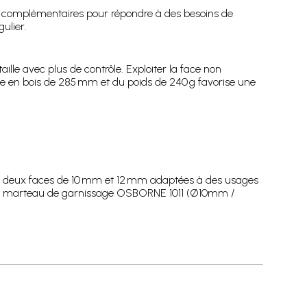
 complémentaires pour répondre à des besoins de
ulier.
lle avec plus de contrôle. Exploiter la face non
che en bois de 285 mm et du poids de 240 g favorise une
s deux faces de 10 mm et 12 mm adaptées à des usages
ez ce marteau de garnissage OSBORNE 1011 (Ø10mm /