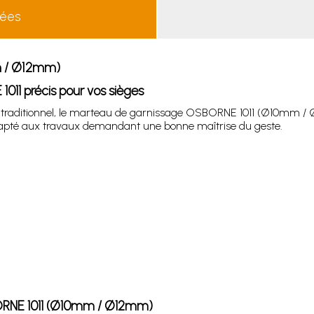
lées
m / Ø12mm)
11 précis pour vos sièges
ge traditionnel, le marteau de garnissage OSBORNE 1011 (Ø10mm /
l adapté aux travaux demandant une bonne maîtrise du geste.
BORNE 1011 (Ø10mm / Ø12mm)