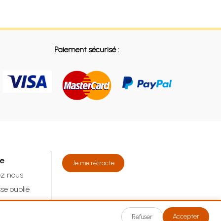
Paiement sécurisé :
de
Je me rétracte
ez nous
se oublié
tracte
Accepter
Refuser