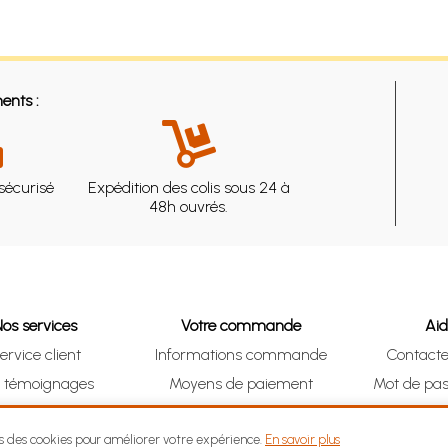
ents :
sécurisé
Expédition des colis sous 24 à
48h ouvrés.
Nos services
Votre commande
Ai
ervice client
Informations commande
Contact
s témoignages
Moyens de paiement
Mot de pas
& Collect (DRIVE)
Suivre vos achats
Je me ré
ns des cookies pour améliorer votre expérience.
En savoir plus