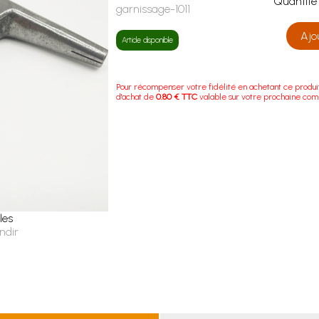
Quanti
garnissage-1011
Ajo
Article disponible
Pour récompenser votre fidélité en achetant ce produi
d'achat de
0.80 € TTC
valable sur votre prochaine co
les
ndir