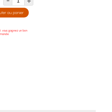
-
+
té
uter au panier
t, vous gagnez un bon
mmande.