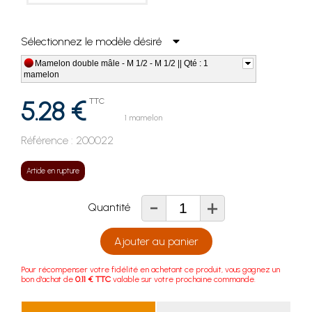
Sélectionnez le modèle désiré
Mamelon double mâle - M 1/2 - M 1/2 || Qté : 1
mamelon
5.28 €
TTC
1 mamelon
Référence :
200022
Article en rupture
-
+
Quantité
Ajouter au panier
Pour récompenser votre fidélité en achetant ce produit, vous gagnez un
bon d'achat de
0.11 € TTC
valable sur votre prochaine commande.