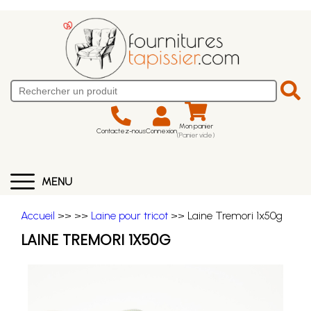
Mon panier
Contactez-nous
Connexion
(Panier vide)
MENU
Accueil
>>
>>
Laine pour tricot
>> Laine Tremori 1x50g
LAINE TREMORI 1X50G