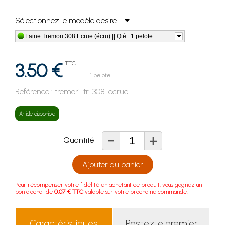
Sélectionnez le modèle désiré
Laine Tremori 308 Ecrue (écru) || Qté : 1 pelote
3.50 €
TTC
1 pelote
Référence :
tremori-tr-308-ecrue
Article disponible
-
+
Quantité
Ajouter au panier
Pour récompenser votre fidélité en achetant ce produit, vous gagnez un
bon d'achat de
0.07 € TTC
valable sur votre prochaine commande.
Caractéristiques
Postez le premier