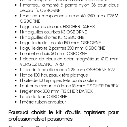
1 marteau aimanté à pointe nylon 36 pour clous
décoratifs OSBORNE
1 marteau ramponneau aimanté Ø10 mm 1035M
OSBORNE
1 aiguiseur de ciseaux FISCHER DAREX
1 kit aiguilles courbes K3 OSBORNE
1 kit aiguilles droites K5 OSBORNE
1 aiguille droite 1 pointe 150 mm OSBORNE
1 aiguille droite 2 pointes 350 mm OSBORNE
1 maillet en bois 50 mm OSBORNE
1 placeur de clous en acier magnétique Ø10 mm
VERGEZ BLANCHARD
1 tire crin à palette ronde 225 mm OSBORNE 527
1 lot de 100 houzeaux tête plastique
1 boîte de 100 épingles tête boule couleur
1 cutter de sécurité à lame 18 mm FISCHER DAREX
1 réglet inox 300 mm FISCHER DAREX
1 craie tailleur OSBORNE
1 mètre ruban enrouleur
Pourquoi choisir le kit d’outils tapissiers pour
professionnels et passionnés