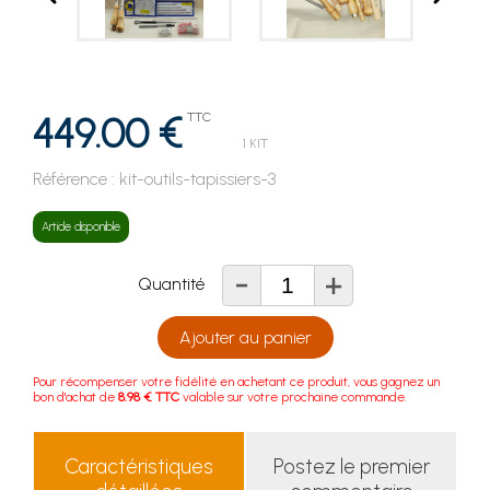
449.00 €
TTC
1 KIT
Référence :
kit-outils-tapissiers-3
Article disponible
-
+
Quantité
Ajouter au panier
Pour récompenser votre fidélité en achetant ce produit, vous gagnez un
bon d'achat de
8.98 € TTC
valable sur votre prochaine commande.
Caractéristiques
Postez le premier