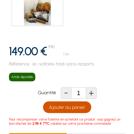
149.00 €
TTC
1 kit
Référence :
kc-voltaire-trad-sans-ressorts
Article disponible
-
+
Quantité
Ajouter au panier
Pour récompenser votre fidélité en achetant ce produit, vous gagnez un
bon d'achat de
2.98 € TTC
valable sur votre prochaine commande.