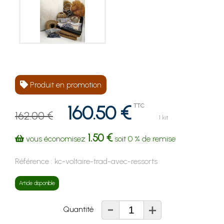
Produit en promotion
160.50 €
TTC
162.00 €
1 kit
1.50 €
vous économisez
soit
0 %
de remise
Référence :
kc-voltaire-trad-avec-ressorts
Article disponible
-
+
Quantité